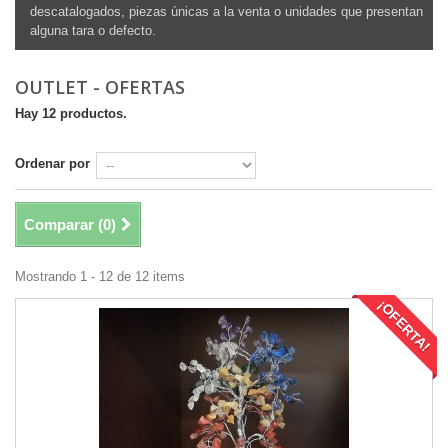
descatalogados, piezas únicas a la venta o unidades que presentan
alguna tara o defecto.
OUTLET - OFERTAS
Hay 12 productos.
Ordenar por
Comparar (
0
)
Mostrando 1 - 12 de 12 items
¡OFERTA!