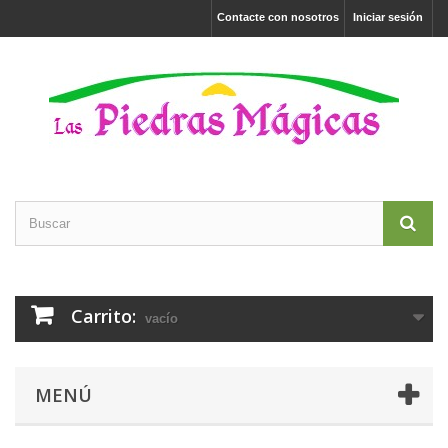
Contacte con nosotros
Iniciar sesión
Carrito:
vacío
MENÚ