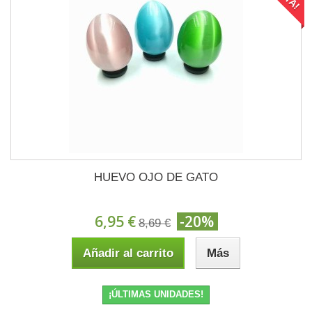
HUEVO OJO DE GATO
6,95 €
-20%
8,69 €
Añadir al carrito
Más
¡ÚLTIMAS UNIDADES!