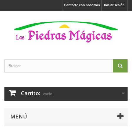
Contacte con nosotros
Iniciar sesión
Carrito:
vacío
MENÚ