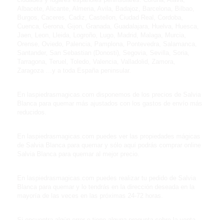
Albacete, Alicante, Almeria, Avila, Badajoz, Barcelona, Bilbao,
Burgos, Caceres, Cadiz, Castellon, Ciudad Real, Cordoba,
Cuenca, Gerona, Gijon, Granada, Guadalajara, Huelva, Huesca,
Jaen, Leon, Lleida, Logroño, Lugo, Madrid, Malaga, Murcia,
Orense, Oviedo, Palencia, Pamplona, Pontevedra, Salamanca,
Santander, San Sebastian (Donosti), Segovia, Sevilla, Soria,
Tarragona, Teruel, Toledo, Valencia, Valladolid, Zamora,
Zaragoza …y a toda España peninsular.
En laspiedrasmagicas.com disponemos de los precios de Salvia
Blanca para quemar más ajustados con los gastos de envío más
reducidos.
En laspiedrasmagicas.com puedes ver las propiedades mágicas
de Salvia Blanca para quemar y sólo aquí podrás comprar online
Salvia Blanca para quemar al mejor precio.
En laspiedrasmagicas.com puedes realizar tu pedido de Salvia
Blanca para quemar y lo tendrás en la dirección deseada en la
mayoría de las veces en las próximas 24-72 horas.
Si encuentra algún error o tiene alguna pregunta sobre la venta