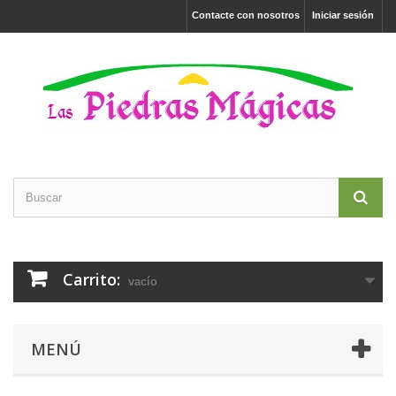
Contacte con nosotros
Iniciar sesión
Carrito:
vacío
MENÚ