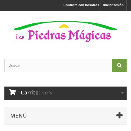
Contacte con nosotros
Iniciar sesión
Carrito:
vacío
MENÚ