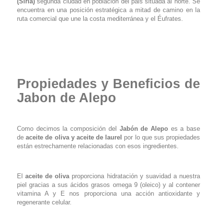
(Siria)
segunda ciudad en población del pais situada al norte. Se
encuentra en una posición estratégica a mitad de camino en la
ruta comercial que une la costa mediterránea y el Éufrates.
Propiedades y Beneficios de
Jabon de Alepo
Como decimos la composición del
J
abón de Alepo
es a base
de
aceite de oliva y aceite de laurel
por lo que sus propiedades
están estrechamente relacionadas con esos ingredientes.
El
aceite de oliva
proporciona hidratación y suavidad a nuestra
piel gracias a sus ácidos grasos omega 9 (oleico) y al contener
vitamina A y E nos proporciona una acción antioxidante y
regenerante celular.