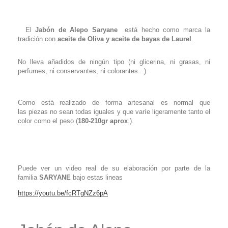
El
Jabón de Alepo Saryane
está hecho como marca la
tradición con
aceite de Oliva y aceite de bayas de Laurel
.
No lleva añadidos de ningún tipo (ni glicerina, ni grasas, ni
perfumes, ni conservantes, ni colorantes...).
Como está realizado de forma artesanal es normal que
las piezas no sean todas iguales y que varíe ligeramente tanto el
color como el peso (
180-210gr aprox
.).
Puede ver un video real de su elaboración por parte de la
familia
SARYANE
bajo estas lineas
https://youtu.be/fcRTgNZz6pA