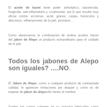
El
aceite de laurel
tiene poder antiséptico, bactericida,
fungicida, anti-inflamatorio y cicatrizante, por lo que resulta muy
eficaz contra: eczemas, acné, granos, caspa, forúnculos y
abscesos, inflamaciones de la piel, psoriasis…
Como observamos la combinación de ambos aceites hacen
del
jabon de Alepo
un producto extraordinario para el cuidado
de la piel.
Todos los jabones de Alepo
son iguales? ….NO
.
El
J
abon de Alepo
, como a cualquier producto de contrastada
calidad, le aparecen imitaciones por doquier y como es de
esperar de
jabon de alepo
sólo tienen el nombre.
Suelen ser copias vulgares en su mayoría fabricados como