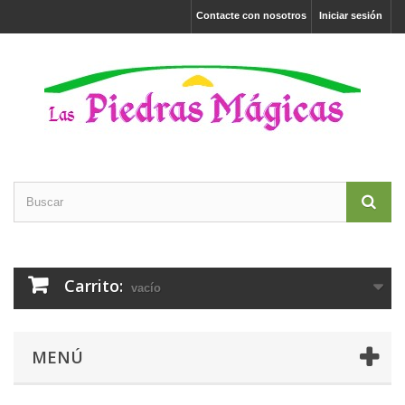
Contacte con nosotros
Iniciar sesión
Carrito:
vacío
MENÚ