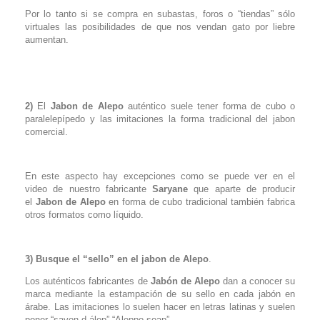
Por lo tanto si se compra en subastas, foros o “tiendas” sólo
virtuales las posibilidades de que nos vendan gato por liebre
aumentan.
2)
El
J
abon de Alepo
auténtico suele tener forma de cubo o
paralelepípedo y las imitaciones la forma tradicional del jabon
comercial.
En este aspecto hay excepciones como se puede ver en el
video de nuestro fabricante
Saryane
que aparte de producir
el
J
abon de Alepo
en forma de cubo tradicional también fabrica
otros formatos como líquido.
3)
Busque el “sello” en el jabon de Alepo
.
Los auténticos fabricantes de
Jabón de Alepo
dan a conocer su
marca mediante la estampación de su sello en cada jabón en
árabe. Las imitaciones lo suelen hacer en letras latinas y suelen
poner “savon d álep” “Aleppo soap”…