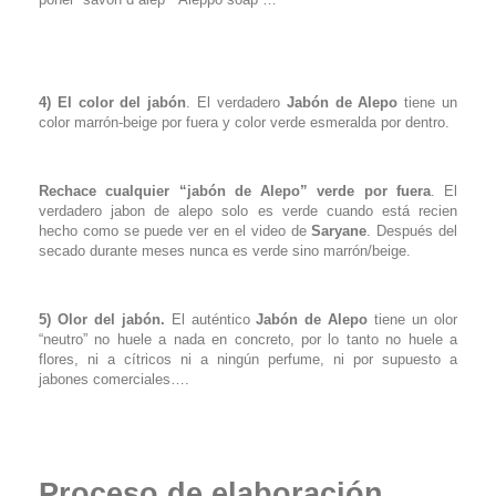
4)
El color del jabón
. El verdadero
J
abón de Alepo
tiene un
color marrón-beige por fuera y color verde esmeralda por dentro.
Rechace cualquier “jabón de Alepo”
verde por fuera
. El
verdadero jabon de alepo solo es verde cuando está recien
hecho como se puede ver en el video de
Saryane
. Después del
secado durante meses nunca es verde sino marrón/beige.
5)
Olor del jabón.
El auténtico
Jabón de Alepo
tiene un olor
“neutro” no huele a nada en concreto, por lo tanto no huele a
flores, ni a cítricos ni a ningún perfume, ni por supuesto a
jabones comerciales….
Proceso de ela
boración