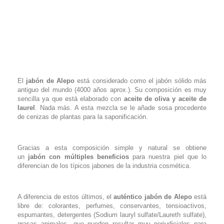
El
jabón de Alepo
está considerado como el jabón sólido más
antiguo del mundo (4000 años aprox.). Su composición es muy
sencilla ya que está elaborado con
aceite de oliva y aceite de
laurel
. Nada más. A esta mezcla se le añade sosa procedente
de cenizas de plantas para la saponificación.
Gracias a esta composición simple y natural se obtiene
un
j
abón con múltiples beneficios
para nuestra piel que lo
diferencian de los típicos jabones de la industria cosmética.
A diferencia de estos últimos, el
auténtico
jabón de Alepo
está
libre de: colorantes, perfumes, conservantes, tensioactivos,
espumantes, detergentes (Sodium lauryl sulfate/Laureth sulfate),
grasas animales…que pueden resultar muy perjudiciales para