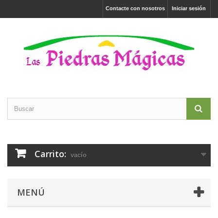
Contacte con nosotros
Iniciar sesión
Carrito:
vacío
MENÚ