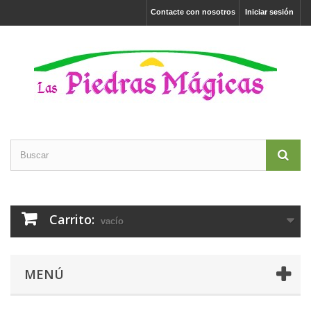
Contacte con nosotros
Iniciar sesión
Carrito:
vacío
MENÚ