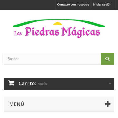
Contacte con nosotros
Iniciar sesión
Carrito:
vacío
MENÚ