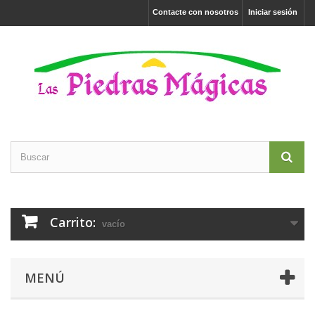
Contacte con nosotros
Iniciar sesión
Carrito:
vacío
MENÚ