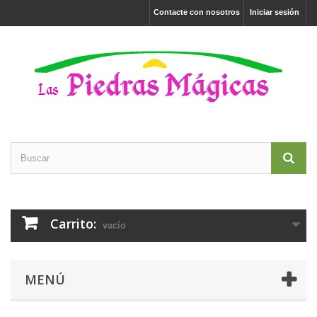
Contacte con nosotros
Iniciar sesión
Carrito:
vacío
MENÚ