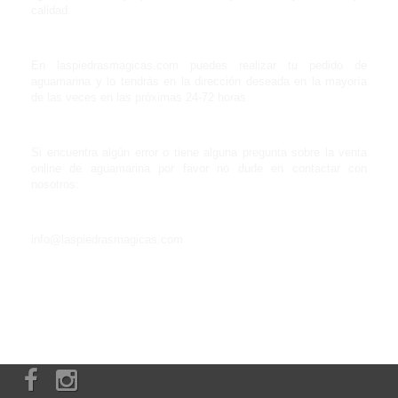
calidad.
En laspiedrasmagicas.com puedes realizar tu pedido de
aguamarina y lo tendrás en la dirección deseada en la mayoría
de las veces en las próximas 24-72 horas.
Si encuentra algún error o tiene alguna pregunta sobre la venta
online de aguamarina por favor no dude en contactar con
nosotros:
info@laspiedrasmagicas.com