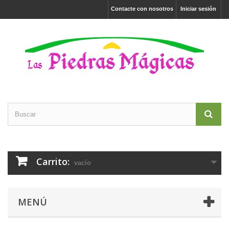
Contacte con nosotros
Iniciar sesión
Carrito:
vacío
MENÚ