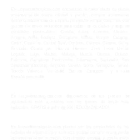
En laspiedrasmagicas.com encuentras la mejor oferta de piedra
aguamarina de buena calidad y puedes comprar aguamarina
desde cualquier sitio de España peninsular ya que contamos con
gastos de envío reducidos para todas las ciudades y lugares
españoles peninsulares: Coruña, Alava, Albacete, Alicante,
Almeria, Avila, Badajoz, Barcelona, Bilbao, Burgos, Caceres,
Cadiz, Castellon, Ciudad Real, Cordoba, Cuenca, Gerona, Gijon,
Granada, Guadalajara, Huelva, Huesca, Jaen, Leon, Lleida,
Logroño, Lugo, Madrid, Malaga, Murcia, Orense, Oviedo,
Palencia, Pamplona, Pontevedra, Salamanca, Santander, San
Sebastian (Donosti), Segovia, Sevilla, Soria, Tarragona, Teruel,
Toledo, Valencia, Valladolid, Zamora, Zaragoza …y a toda
España peninsular.
En laspiedrasmagicas.com disponemos de los precios de
aguamarina más ajustados con los gastos de envío más
reducidos, GRATIS a partir de 50€ ¡RECOMENDADO!
En laspiedrasmagicas.com puedes ver las propiedades de los
rodados de aguamarina y sólo aquí podrás comprar online piedra
aguamarina al mejor precio, con el mejor servicio y con la mejor